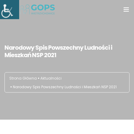
Strona główna
Aktualności
Narodowy Spis Powszechny Ludności i
Mieszkań NSP 2021
Świadczona pomoc
Opieka wytchnieniowa
Strona Główna
Aktualności
Narodowy Spis Powszechny Ludności i Mieszkań NSP 2021
Asystent osobisty osoby z niepełnosprawnością
Klub Seniora
Dostępność
Kontakt