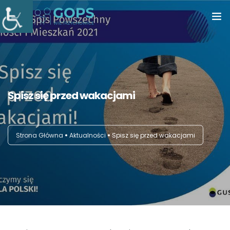
Strona główna
Aktualności
Spisz się przed wakacjami
Świadczona pomoc
Opieka wytchnieniowa
Strona Główna
Aktualności
Spisz się przed wakacjami
Asystent osobisty osoby z niepełnosprawnością
Klub Seniora
Dostępność
Kontakt